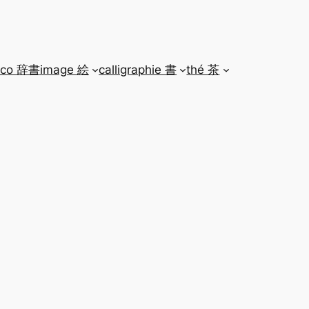
ico 辞書
image 絵
calligraphie 書
thé 茶