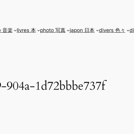
e 音楽
livres 本
photo 写真
japon 日本
divers 色々
d
9-904a-1d72bbbe737f