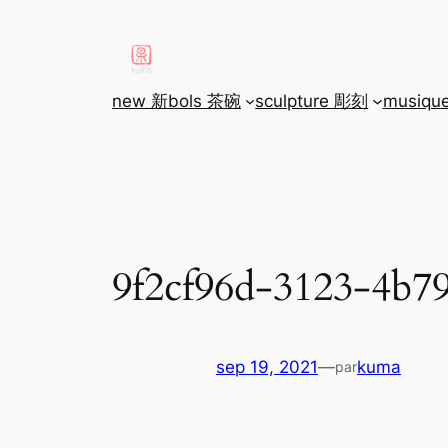
aller
au
contenu
new 新
bols 茶碗
sculpture 彫刻
musiqu
9f2cf96d-3123-4b7
sep 19, 2021
—
kuma
par