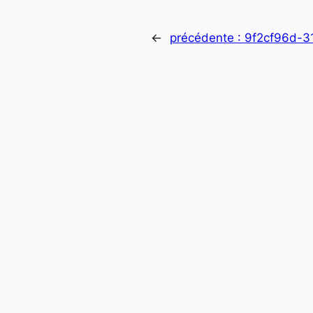
←
précédente :
9f2cf96d-3