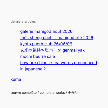
derniers articles :
galerie manigod août 2026
thés sheng puehr : manigod été 2026
kyoto puerh club 26/06/06
玄米や気持ち塩バータ genmai yaki
mochi beurre salé
how are chinese tea words pronounced
in japanese ?
kuma
œuvre complète / complete works / 全作品