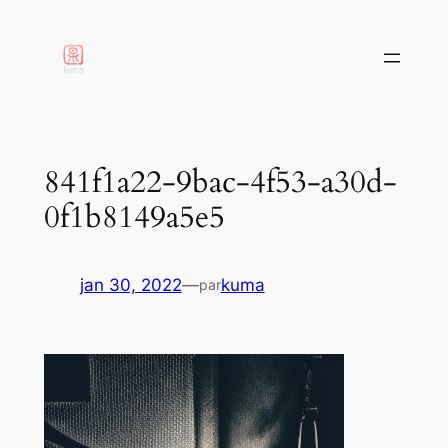
aller
au
contenu
841f1a22-9bac-4f53-a30d-
0f1b8149a5e5
jan 30, 2022
—
kuma
par