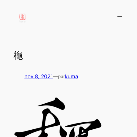
aller
au
contenu
龝
nov 8, 2021
—
kuma
par