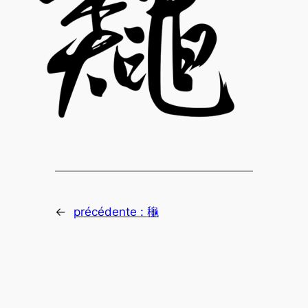
←
précédente :
龝