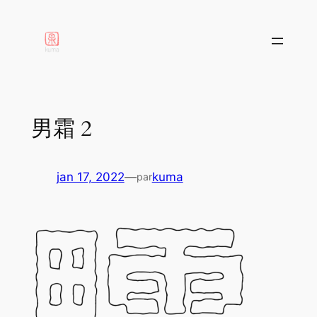
aller
au
contenu
男霜 2
jan 17, 2022
—
kuma
par