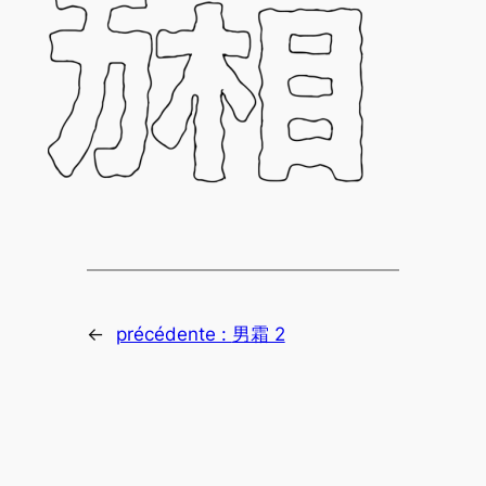
←
précédente :
男霜 2