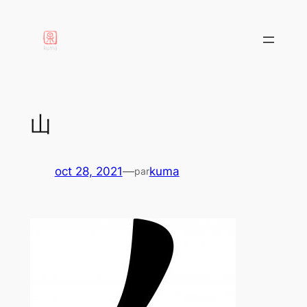
aller
au
contenu
山
oct 28, 2021
—
kuma
par