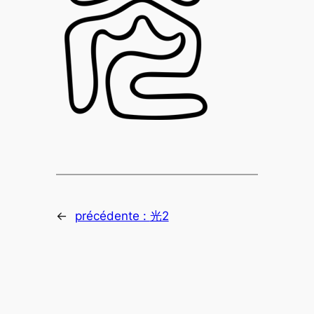
←
précédente :
光2