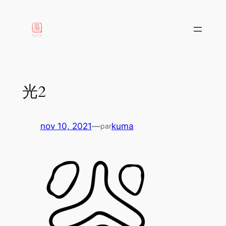
aller
au
contenu
光2
nov 10, 2021
—
kuma
par