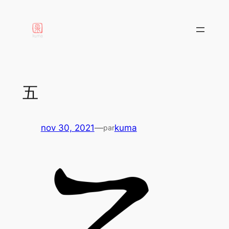
aller
au
contenu
五
nov 30, 2021
—
kuma
par