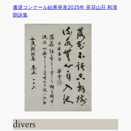
書道コンクール結果発表2025年 茶花山荘 和漢
朗詠集
divers