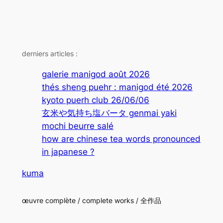
derniers articles :
galerie manigod août 2026
thés sheng puehr : manigod été 2026
kyoto puerh club 26/06/06
玄米や気持ち塩バータ genmai yaki
mochi beurre salé
how are chinese tea words pronounced
in japanese ?
kuma
œuvre complète / complete works / 全作品