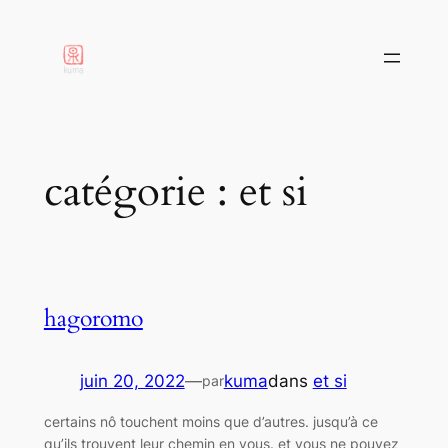
aller
au
contenu
catégorie :
et si
hagoromo
juin 20, 2022
—
kuma
dans
et si
par
certains nô touchent moins que d’autres. jusqu’à ce
qu’ils trouvent leur chemin en vous. et vous ne pouvez