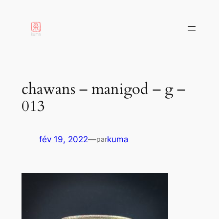
aller
au
contenu
chawans – manigod – g –
013
fév 19, 2022
—
kuma
par