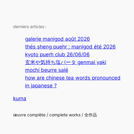
derniers articles :
galerie manigod août 2026
thés sheng puehr : manigod été 2026
kyoto puerh club 26/06/06
玄米や気持ち塩バータ genmai yaki
mochi beurre salé
how are chinese tea words pronounced
in japanese ?
kuma
œuvre complète / complete works / 全作品