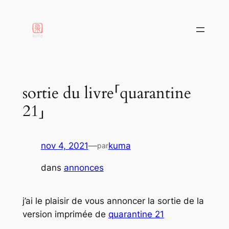
aller
au
contenu
sortie du livre「quarantine
21」
nov 4, 2021
—
kuma
par
dans
annonces
j’ai le plaisir de vous annoncer la sortie de la
version imprimée de
quarantine 21