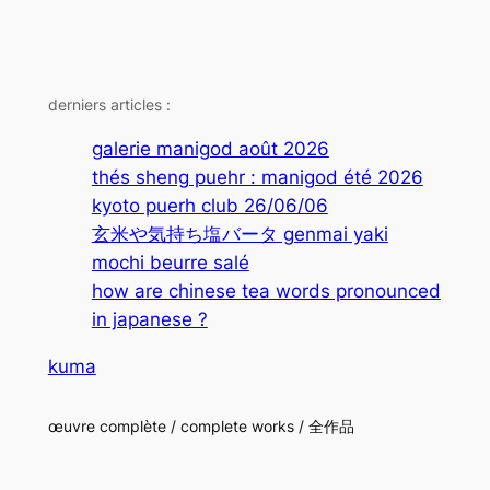
derniers articles :
galerie manigod août 2026
thés sheng puehr : manigod été 2026
kyoto puerh club 26/06/06
玄米や気持ち塩バータ genmai yaki
mochi beurre salé
how are chinese tea words pronounced
in japanese ?
kuma
œuvre complète / complete works / 全作品