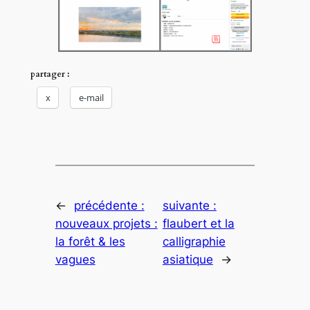
partager :
x
e-mail
←
précédente :
suivante :
nouveaux projets :
flaubert et la
la forêt & les
calligraphie
vagues
asiatique
→