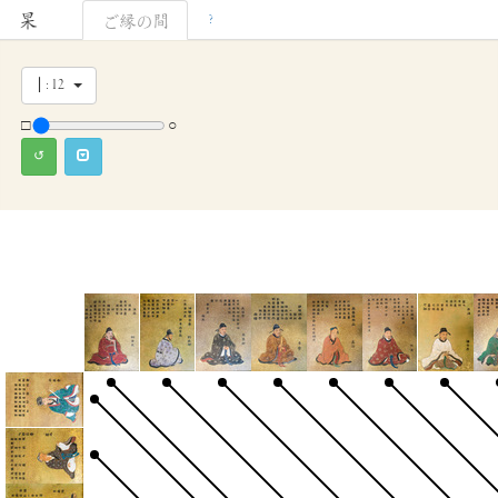
杲
?
縁
間
ご
の
∣ : 12
□
○